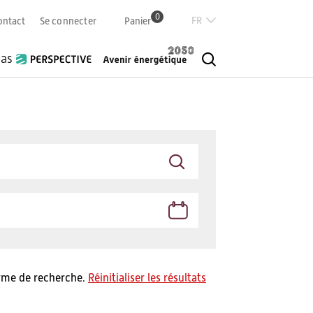
0
Französisch
ontact
Se connecter
Panier
Deutsch
Italian
ias
English
erme de recherche.
Réinitialiser les résultats