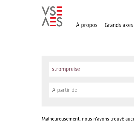
À propos
Grands axes
Aller
au
contenu
principal
Keywords
Malheureusement, nous n'avons trouvé aucun