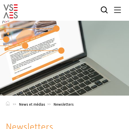
Aller
au
contenu
principal
News et médias
Newsletters
Newsletters