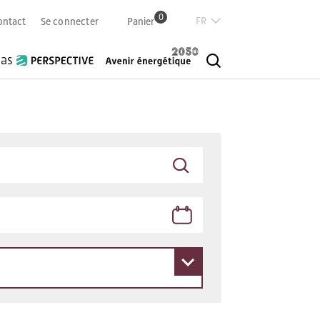
0
Französisch
ontact
Se connecter
Panier
Deutsch
Italian
ias
English