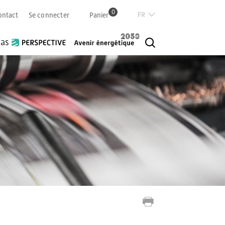
0
Französisch
ontact
Se connecter
Panier
Deutsch
Italian
ias