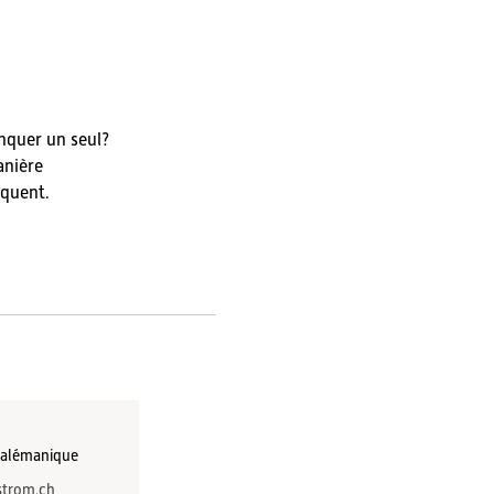
nquer un seul?
anière
iquent.
 alémanique
trom.ch