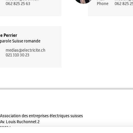
062 825 25 63
Phone
062 825 2
e Perrier
parole Suisse romande
medias
@electricite.ch
021 310 30 23
Association des entreprises électriques suisses
Av. Louis Ruchonnet 2
1003 Lausanne