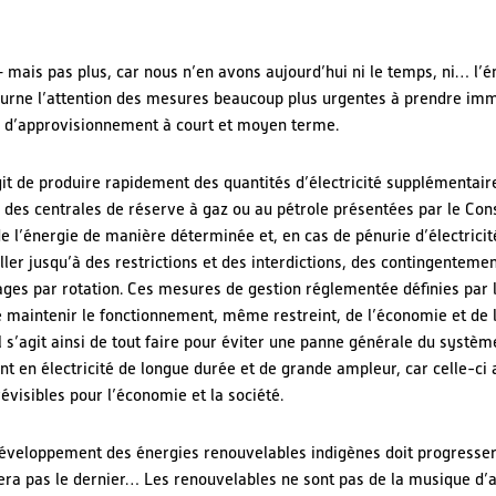
 mais pas plus, car nous n’en avons aujourd’hui ni le temps, ni… l’én
ourne l’attention des mesures beaucoup plus urgentes à prendre i
té d’approvisionnement à court et moyen terme.
agit de produire rapidement des quantités d’électricité supplémentair
des centrales de réserve à gaz ou au pétrole présentées par le Consei
e l’énergie de manière déterminée et, en cas de pénurie d’électricit
er jusqu’à des restrictions et des interdictions, des contingentemen
ages par rotation. Ces mesures de gestion réglementée définies par l
de maintenir le fonctionnement, même restreint, de l’économie et de 
 Il s’agit ainsi de tout faire pour éviter une panne générale du systèm
 en électricité de longue durée et de grande ampleur, car celle-ci 
visibles pour l’économie et la société.
développement des énergies renouvelables indigènes doit progresse
sera pas le dernier… Les renouvelables ne sont pas de la musique d’a