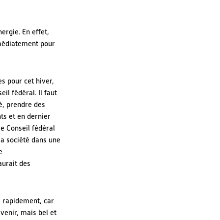
ergie. En effet,
mmédiatement pour
es pour cet hiver,
l fédéral. Il faut
é, prendre des
ts et en dernier
e Conseil fédéral
la société dans une
e
aurait des
r rapidement, car
venir, mais bel et