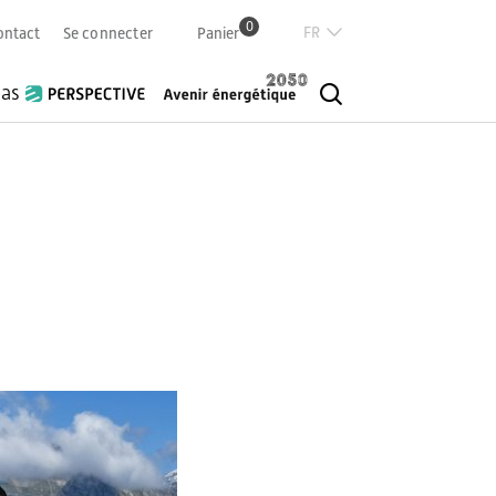
0
Französisch
ontact
Se connecter
Panier
Deutsch
ias