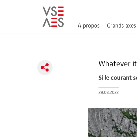
À propos
Grands axes
Aller
au
Whatever it t
contenu
principal
Whatever it
Si le courant s
29.08.2022