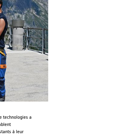
e technologies a
mblent
stants à leur