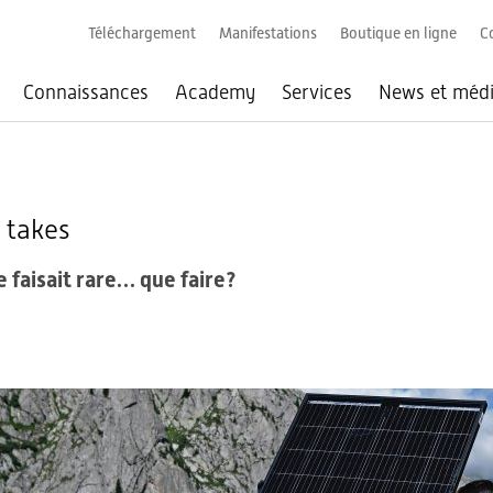
Téléchargement
Manifestations
Boutique en ligne
C
Connaissances
Academy
Services
News et méd
akes
 takes
e faisait rare… que faire?