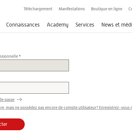
Téléchargement
Manifestations
Boutique en ligne
C
Connaissances
Academy
Services
News et méd
essionnelle
de passe
re, mais ne possédez pas encore de compte utilisateur? Enregistrez-vous