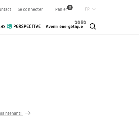
0
Französisch
ontact
Se connecter
Panier
Deutsch
Italian
ias
English
 maintenant!