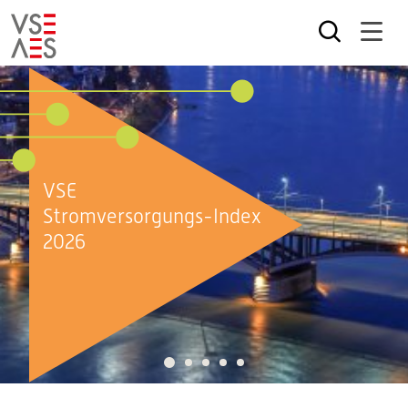
Skip to main content
Menu
For Members
Cart
0
Deutsch
Französisch
Italian
Most recent keywords
sdat
Werkvorschriften
wvch