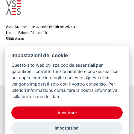
Associazione delle aziende elettriche svizzere
Hintere Bahnhofstrasse 10
5000 Aarau
Tel. +41 62 825 25 25
Impostazioni dei cookie
E-mail:
info@strom.ch
Questo sito web utilizza cookie essenziali per
garantirne il corretto funzionamento e cookie analitici
per capire come interagite con esso. Questi ultimi
vengono impostati solo con il vostro consenso. Per
ulteriori informazioni, consultare la nostra
informativa
sulla protezione dei dati.
Rimanere informato
Accettare
Impostazioni
© 2026 VSE