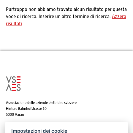
Purtroppo non abbiamo trovato alcun risultato per questa
voce di ricerca. Inserire un altro termine di ricerca.
Azzera
risultati
Associazione delle aziende elettriche svizzere
Hintere Bahnhofstrasse 10
5000 Aarau
Tel. +41 62 825 25 25
Impostazioni dei cookie
E-mail:
info@strom.ch