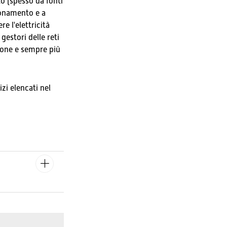
to (spesso da fonti
ionamento e a
e l'elettricità
gestori delle reti
ione e sempre più
izi elencati nel