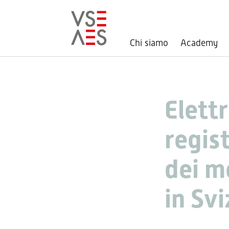
Chi siamo
Academy
Salta
al
contenuto
principale
Elett
regist
dei mo
in Sv