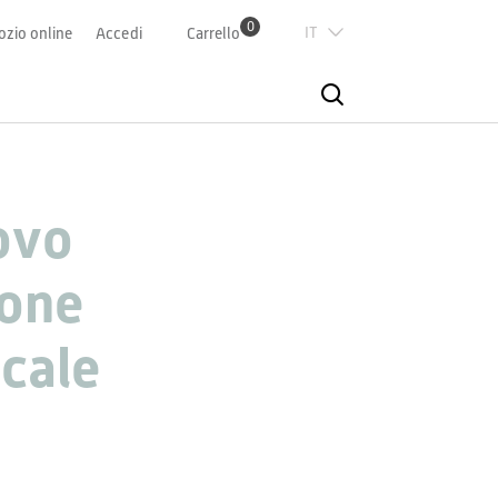
0
Italian
zio online
Accedi
Carrello
Deutsch
Französisch
uovo
ione
ocale