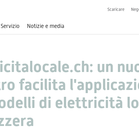
Scaricare
Nego
Servizio
Notizie e media
ricitalocale.ch: un n
ro facilita l'applicaz
delli di elettricità l
izzera