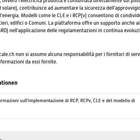
le, ovvero l'elettricità prodotta e consumata direttamente sul pos
l solare), contribuisce ad aumentare la sicurezza dell'approvvig
r l’energia. Modelli come le CLE e i RCP(v) consentono di condivider
rtieri, edifici o Comuni. La piattaforma offre un supporto anche ai 
GRD) nell'applicazione delle regolamentazioni in continua evoluz
ocale.ch non si assume alcuna responsabilità per i fornitori di serv
nformazioni da essi fornite.
ationen
formazioni sull'implementazione di RCP, RCPv, CLE e del modello di