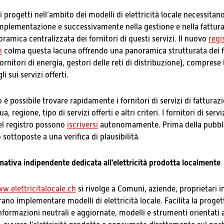
 progetti nell’ambito dei modelli di elettricità locale necessitan
implementazione e successivamente nella gestione e nella fattura
mica centralizzata dei fornitori di questi servizi. Il nuovo
regi
h
colma questa lacuna offrendo una panoramica strutturata dei fo
 fornitori di energia, gestori delle reti di distribuzione), comprese
i sui servizi offerti.
 è possibile trovare rapidamente i fornitori di servizi di fatturazi
ua, regione, tipo di servizi offerti e altri criteri. I fornitori di ser
el registro possono
iscriversi
autonomamente. Prima della pubbli
 sottoposte a una verifica di plausibilità.
ativa indipendente dedicata all'elettricità prodotta localmente
w.elettricitalocale.ch
si rivolge a Comuni, aziende, proprietari i
rano implementare modelli di elettricità locale. Facilita la proge
nformazioni neutrali e aggiornate, modelli e strumenti orientati a