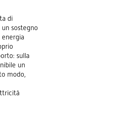
ta di
i un sostegno
i energia
oprio
orto: sulla
nibile un
esto modo,
e
tricità