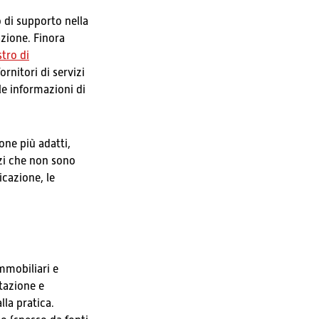
o di supporto nella
zione. Finora
stro di
rnitori di servizi
 le informazioni di
one più adatti,
vizi che non sono
cazione, le
mmobiliari e
ttazione e
lla pratica.