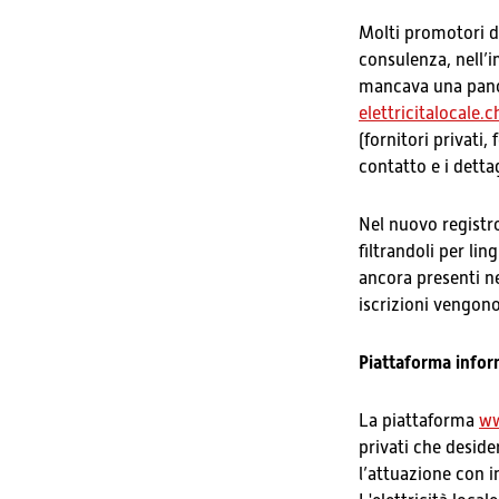
Molti promotori di
consulenza, nell’
mancava una panora
elettricitalocale.c
(fornitori privati,
contatto e i dettagl
Nel nuovo registro
filtrandoli per ling
ancora presenti n
iscrizioni vengono
Piattaforma inform
La piattaforma
ww
privati che deside
l’attuazione con i