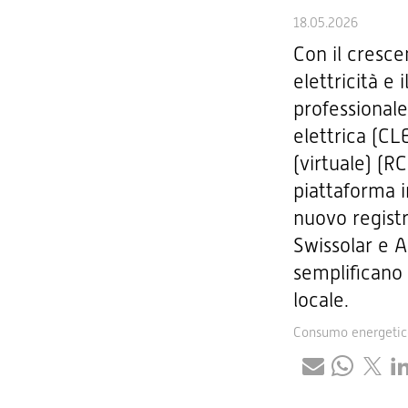
18.05.2026
Con il cresce
elettricità e
professionale
elettrica (C
(virtuale) (R
piattaforma i
nuovo registr
Swissolar e 
semplificano 
locale.
Consumo energetic