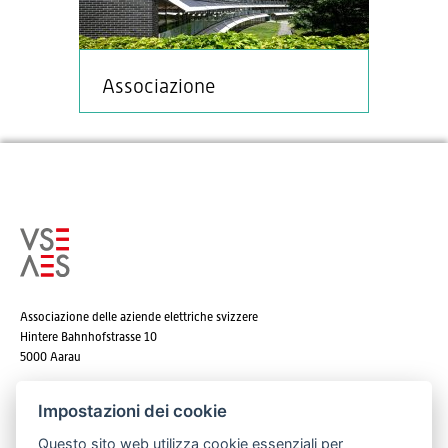
Associazione
Associazione delle aziende elettriche svizzere
Hintere Bahnhofstrasse 10
5000 Aarau
Tel. +41 62 825 25 25
Impostazioni dei cookie
E-mail:
info@strom.ch
Questo sito web utilizza cookie essenziali per