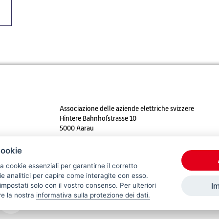
Associazione delle aziende elettriche svizzere
Hintere Bahnhofstrasse 10
5000 Aarau
Tel. +41 62 825 25 25
cookie
E-mail:
info@strom.ch
a cookie essenziali per garantirne il corretto
 analitici per capire come interagite con esso.
I
mpostati solo con il vostro consenso. Per ulteriori
re la nostra
informativa sulla protezione dei dati.
© 2026 VSE