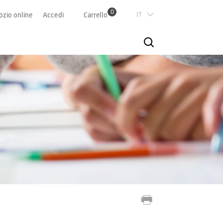
0
Italian
zio online
Accedi
Carrello
Deutsch
Französisch