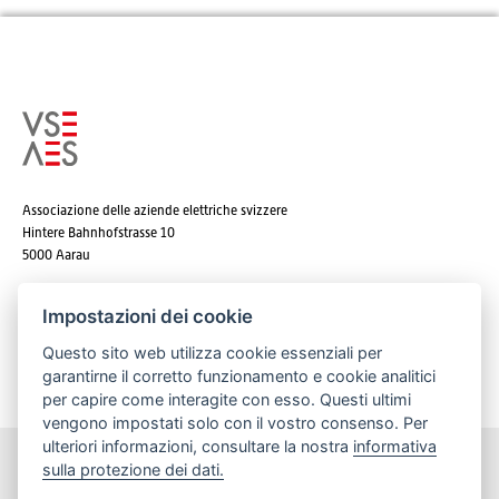
Associazione delle aziende elettriche svizzere
Hintere Bahnhofstrasse 10
5000 Aarau
Tel. +41 62 825 25 25
Impostazioni dei cookie
E-mail:
info@strom.ch
Questo sito web utilizza cookie essenziali per
garantirne il corretto funzionamento e cookie analitici
per capire come interagite con esso. Questi ultimi
vengono impostati solo con il vostro consenso. Per
ulteriori informazioni, consultare la nostra
informativa
sulla protezione dei dati.
Rimanere informato