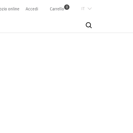
0
Italian
zio online
Accedi
Carrello
Deutsch
Französisch
English