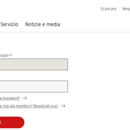
Scaricare
Nego
Servizio
Notizie e media
endale
ia password
o ma già membro? Registrati ora!