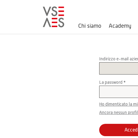
Chi siamo
Academy
Salta
al
contenuto
principale
Indirizzo e-mail azi
La password
Ho dimenticato la m
Ancora nessun profil