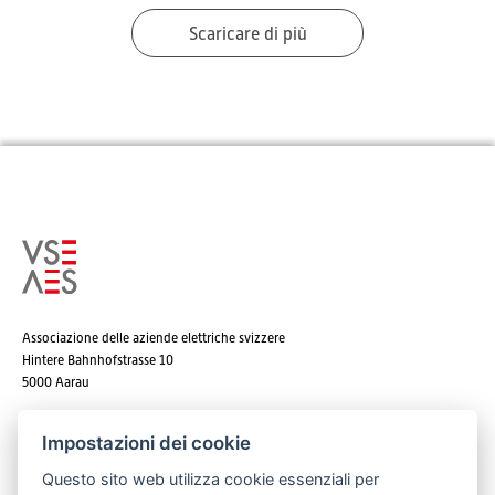
Scaricare di più
Associazione delle aziende elettriche svizzere
Hintere Bahnhofstrasse 10
5000 Aarau
Tel. +41 62 825 25 25
Impostazioni dei cookie
E-mail:
info@strom.ch
Questo sito web utilizza cookie essenziali per