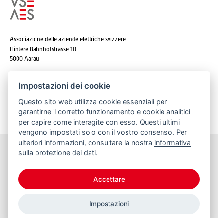
Associazione delle aziende elettriche svizzere
Hintere Bahnhofstrasse 10
5000 Aarau
Tel. +41 62 825 25 25
Impostazioni dei cookie
E-mail:
info@strom.ch
Questo sito web utilizza cookie essenziali per
garantirne il corretto funzionamento e cookie analitici
per capire come interagite con esso. Questi ultimi
vengono impostati solo con il vostro consenso. Per
ulteriori informazioni, consultare la nostra
informativa
sulla protezione dei dati.
Rimanere informato
Accettare
Impostazioni
© 2026 VSE