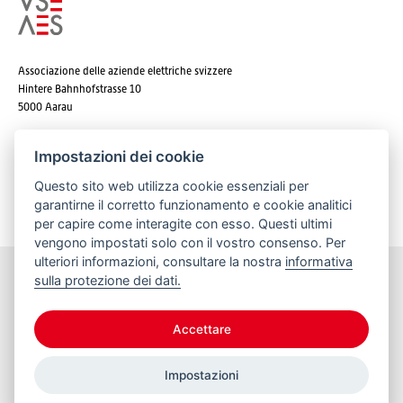
Associazione delle aziende elettriche svizzere
Hintere Bahnhofstrasse 10
5000 Aarau
Tel. +41 62 825 25 25
Impostazioni dei cookie
E-mail:
info@strom.ch
Questo sito web utilizza cookie essenziali per
garantirne il corretto funzionamento e cookie analitici
per capire come interagite con esso. Questi ultimi
vengono impostati solo con il vostro consenso. Per
ulteriori informazioni, consultare la nostra
informativa
sulla protezione dei dati.
Rimanere informato
Accettare
Impostazioni
© 2026 VSE