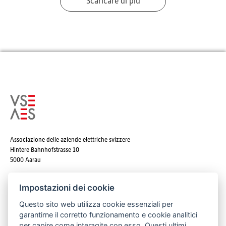
Scaricare di più
Associazione delle aziende elettriche svizzere
Hintere Bahnhofstrasse 10
5000 Aarau
Tel. +41 62 825 25 25
Impostazioni dei cookie
E-mail:
info@strom.ch
Questo sito web utilizza cookie essenziali per
garantirne il corretto funzionamento e cookie analitici
per capire come interagite con esso. Questi ultimi