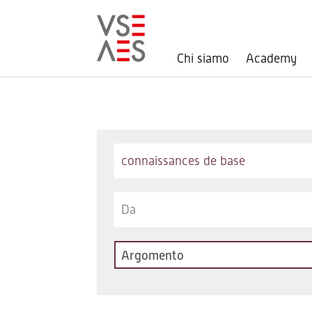
Chi siamo
Academy
Salta
al
contenuto
principale
Keywords
Argomento