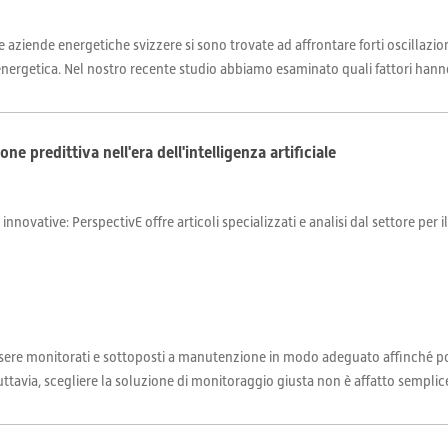
e aziende energetiche svizzere si sono trovate ad affrontare forti oscillazion
 energetica. Nel nostro recente studio abbiamo esaminato quali fattori hanno
 predittiva nell'era dell'intelligenza artificiale
 innovative: PerspectivE offre articoli specializzati e analisi dal settore per 
re monitorati e sottoposti a manutenzione in modo adeguato affinché pos
tavia, scegliere la soluzione di monitoraggio giusta non è affatto semplice