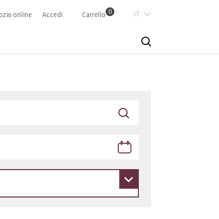
0
Italian
zio online
Accedi
Carrello
Deutsch
Französisch
English