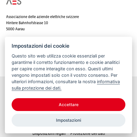
Associazione delle aziende elettriche svizzere
Hintere Bahnhofstrasse 10
5000 Aarau
Tel. +41 62 825 25 25
Impostazioni dei cookie
E-mail:
info@strom.ch
Questo sito web utilizza cookie essenziali per
garantirne il corretto funzionamento e cookie analitici
per capire come interagite con esso. Questi ultimi
vengono impostati solo con il vostro consenso. Per
ulteriori informazioni, consultare la nostra
informativa
sulla protezione dei dati.
Rimanere informato
Accettare
Impostazioni
© 2026 VSE
Disposizioni legali
Protezione dei dati