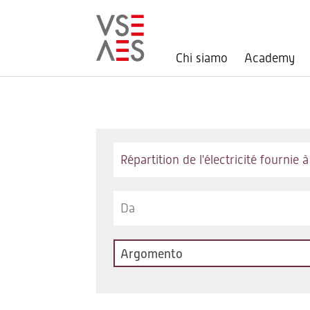
Chi siamo
Academy
Salta
al
contenuto
principale
Keywords
Argomento