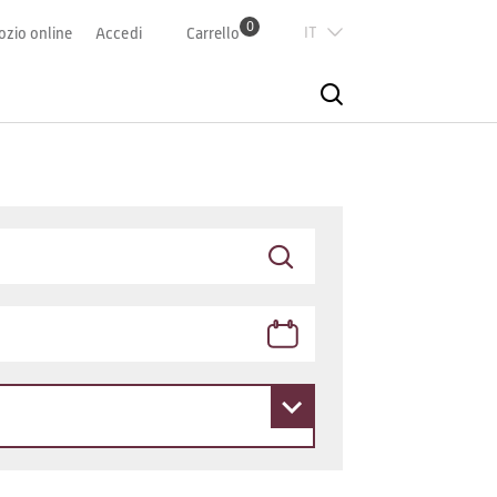
0
Italian
zio online
Accedi
Carrello
Deutsch
Französisch
English