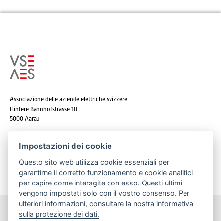
Associazione delle aziende elettriche svizzere
Hintere Bahnhofstrasse 10
5000 Aarau
Tel. +41 62 825 25 25
Impostazioni dei cookie
E-mail:
info@strom.ch
Questo sito web utilizza cookie essenziali per
garantirne il corretto funzionamento e cookie analitici
per capire come interagite con esso. Questi ultimi
vengono impostati solo con il vostro consenso. Per
ulteriori informazioni, consultare la nostra
informativa
sulla protezione dei dati.
Rimanere informato