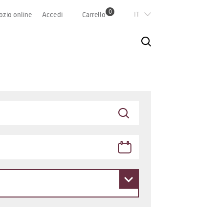
0
Italian
zio online
Accedi
Carrello
Deutsch
Französisch
English