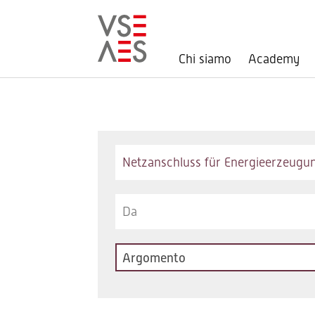
Chi siamo
Academy
Salta
al
contenuto
principale
Keywords
Argomento