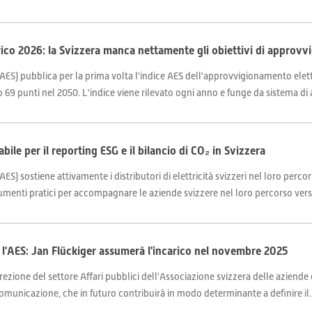
ico 2026: la Svizzera manca nettamente gli obiettivi di approvvi
AES) pubblica per la prima volta l'indice AES dell'approvvigionamento elettri
 69 punti nel 2050. L'indice viene rilevato ogni anno e funge da sistema di al
ile per il reporting ESG e il bilancio di CO₂ in Svizzera
ES) sostiene attivamente i distributori di elettricità svizzeri nel loro percor
trumenti pratici per accompagnare le aziende svizzere nel loro percorso verso
 l'AES: Jan Flückiger assumerà l'incarico nel novembre 2025
zione del settore Affari pubblici dell'Associazione svizzera delle aziende el
comunicazione, che in futuro contribuirà in modo determinante a definire il..