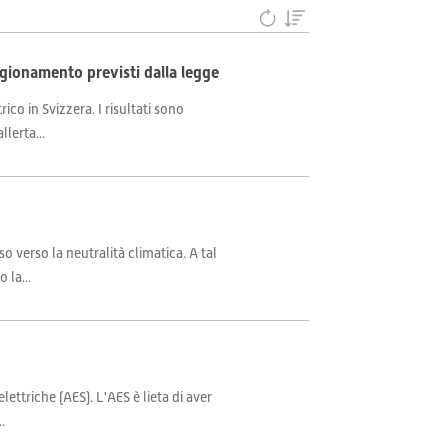
gionamento previsti dalla legge
co in Svizzera. I risultati sono
lerta...
so verso la neutralità climatica. A tal
 la...
ettriche (AES). L'AES è lieta di aver
.