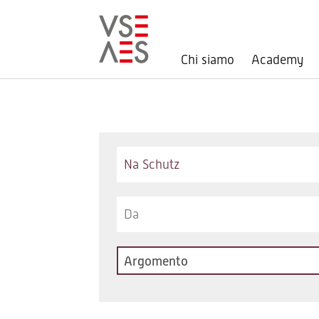
Chi siamo
Academy
Salta
al
contenuto
principale
Keywords
Argomento