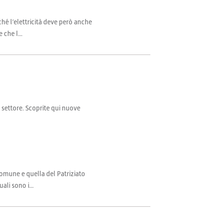
ché l’elettricità deve però anche
che l...
il settore. Scoprite qui nuove
Comune e quella del Patriziato
li sono i...