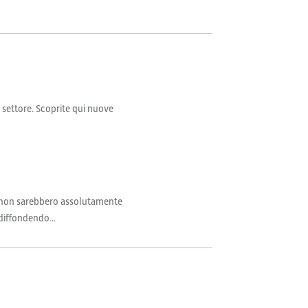
il settore. Scoprite qui nuove
tti non sarebbero assolutamente
 diffondendo...