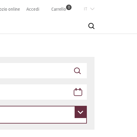
0
Italian
zio online
Accedi
Carrello
Deutsch
Französisch
English