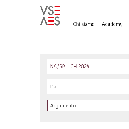
Chi siamo
Academy
Salta
al
contenuto
principale
Keywords
Argomento