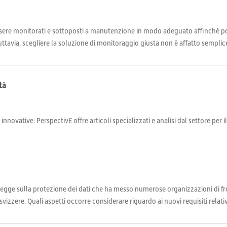
re monitorati e sottoposti a manutenzione in modo adeguato affinché pos
tavia, scegliere la soluzione di monitoraggio giusta non è affatto semplice
tà
 innovative: PerspectivE offre articoli specializzati e analisi dal settore per 
legge sulla protezione dei dati che ha messo numerose organizzazioni di fron
vizzere. Quali aspetti occorre considerare riguardo ai nuovi requisiti relativi 