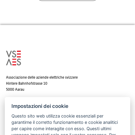
Associazione delle aziende elettriche svizzere
Hintere Bahnhofstrasse 10
5000 Aarau
Tel. +41 62 825 25 25
Impostazioni dei cookie
E-mail:
info@strom.ch
Questo sito web utilizza cookie essenziali per
garantirne il corretto funzionamento e cookie analitici
per capire come interagite con esso. Questi ultimi
vengono impostati solo con il vostro consenso. Per