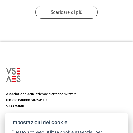
Scaricare di più
Associazione delle aziende elettriche svizzere
Hintere Bahnhofstrasse 10
5000 Aarau
Tel. +41 62 825 25 25
Impostazioni dei cookie
E-mail:
info@strom.ch
Questo sito web utilizza cookie essenziali per