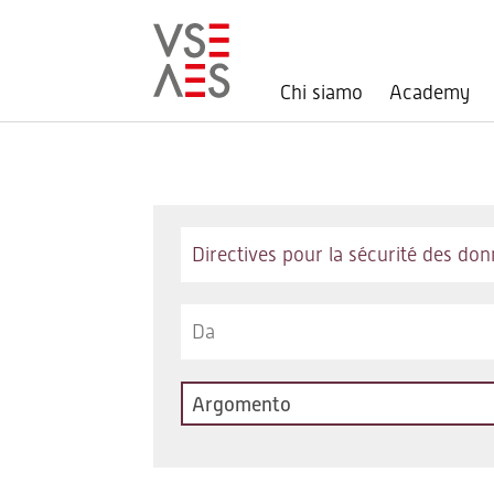
Chi siamo
Academy
Salta
al
contenuto
principale
Keywords
Argomento