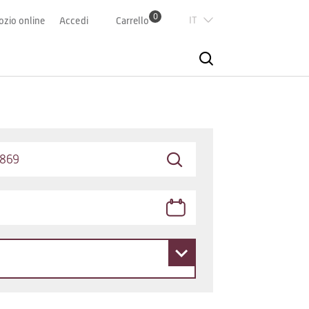
0
Italian
zio online
Accedi
Carrello
Deutsch
Französisch
English