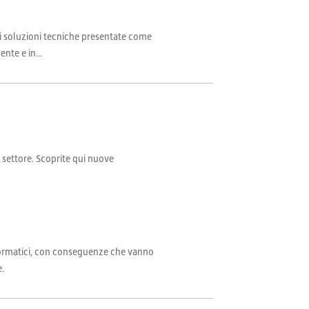
 di soluzioni tecniche presentate come
nte e in...
il settore. Scoprite qui nuove
nformatici, con conseguenze che vanno
e.