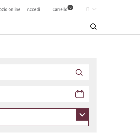
0
Italian
zio online
Accedi
Carrello
Deutsch
Französisch
English