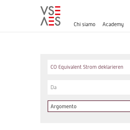
Chi siamo
Academy
Salta
al
contenuto
principale
Keywords
Argomento