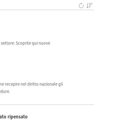
il settore. Scoprite qui nuove
e recepire nel diritto nazionale gli
edure.
dato ripensato