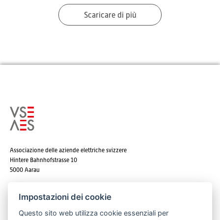
Scaricare di più
Associazione delle aziende elettriche svizzere
Hintere Bahnhofstrasse 10
5000 Aarau
Tel. +41 62 825 25 25
Impostazioni dei cookie
E-mail:
info@strom.ch
Questo sito web utilizza cookie essenziali per