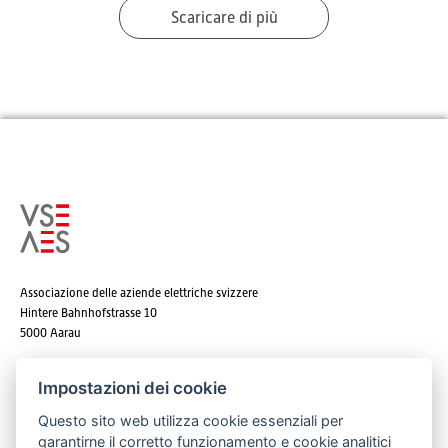
Scaricare di più
Associazione delle aziende elettriche svizzere
Hintere Bahnhofstrasse 10
5000 Aarau
Tel. +41 62 825 25 25
Impostazioni dei cookie
E-mail:
info@strom.ch
Questo sito web utilizza cookie essenziali per
garantirne il corretto funzionamento e cookie analitici