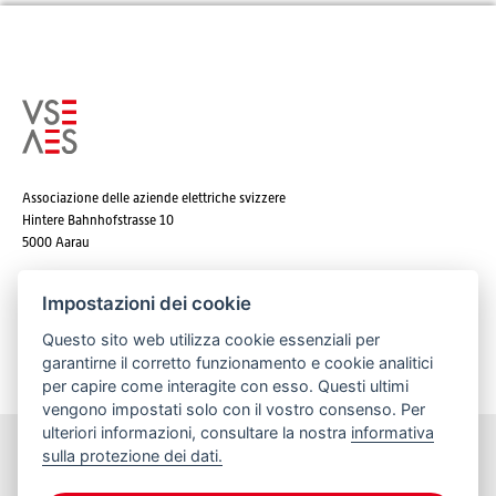
Associazione delle aziende elettriche svizzere
Hintere Bahnhofstrasse 10
5000 Aarau
Tel. +41 62 825 25 25
Impostazioni dei cookie
E-mail:
info@strom.ch
Questo sito web utilizza cookie essenziali per
garantirne il corretto funzionamento e cookie analitici
per capire come interagite con esso. Questi ultimi
vengono impostati solo con il vostro consenso. Per
ulteriori informazioni, consultare la nostra
informativa
sulla protezione dei dati.
Rimanere informato