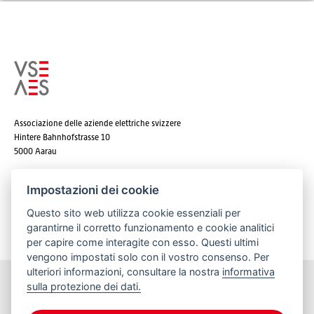
Associazione delle aziende elettriche svizzere
Hintere Bahnhofstrasse 10
5000 Aarau
Tel. +41 62 825 25 25
Impostazioni dei cookie
E-mail:
info@strom.ch
Questo sito web utilizza cookie essenziali per
garantirne il corretto funzionamento e cookie analitici
per capire come interagite con esso. Questi ultimi
vengono impostati solo con il vostro consenso. Per
ulteriori informazioni, consultare la nostra
informativa
sulla protezione dei dati.
Rimanere informato