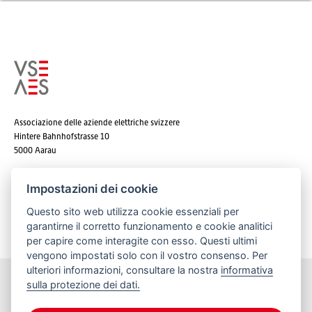
Associazione delle aziende elettriche svizzere
Hintere Bahnhofstrasse 10
5000 Aarau
Tel. +41 62 825 25 25
Impostazioni dei cookie
E-mail:
info@strom.ch
Questo sito web utilizza cookie essenziali per
garantirne il corretto funzionamento e cookie analitici
per capire come interagite con esso. Questi ultimi
vengono impostati solo con il vostro consenso. Per
ulteriori informazioni, consultare la nostra
informativa
sulla protezione dei dati.
Rimanere informato