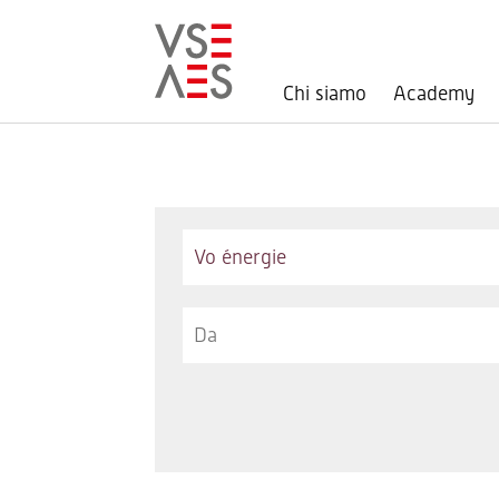
Chi siamo
Academy
Salta
al
contenuto
principale
Keywords