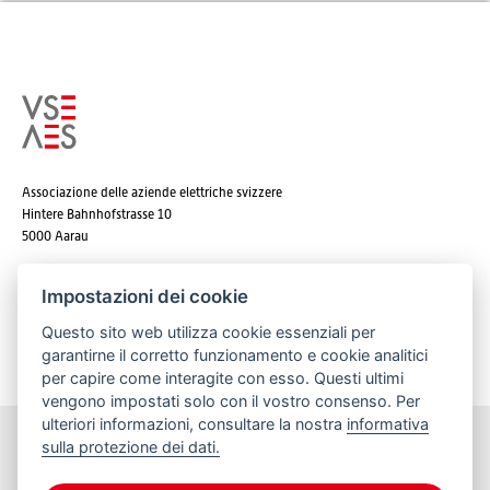
Associazione delle aziende elettriche svizzere
Hintere Bahnhofstrasse 10
5000 Aarau
Tel. +41 62 825 25 25
Impostazioni dei cookie
E-mail:
info@strom.ch
Questo sito web utilizza cookie essenziali per
garantirne il corretto funzionamento e cookie analitici
per capire come interagite con esso. Questi ultimi
vengono impostati solo con il vostro consenso. Per
ulteriori informazioni, consultare la nostra
informativa
sulla protezione dei dati.
Rimanere informato