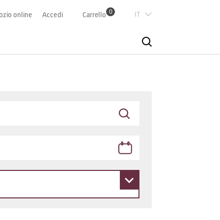
0
Italian
zio online
Accedi
Carrello
Deutsch
Französisch
English