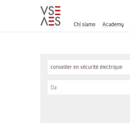
Chi siamo
Academy
Salta
al
contenuto
principale
Keywords