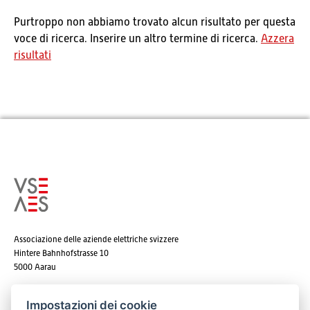
Purtroppo non abbiamo trovato alcun risultato per questa
voce di ricerca. Inserire un altro termine di ricerca.
Azzera
risultati
Associazione delle aziende elettriche svizzere
Hintere Bahnhofstrasse 10
5000 Aarau
Tel. +41 62 825 25 25
Impostazioni dei cookie
E-mail:
info@strom.ch