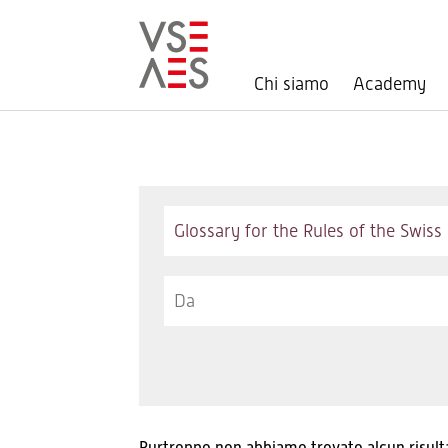
Chi siamo
Academy
Salta
al
contenuto
principale
Keywords