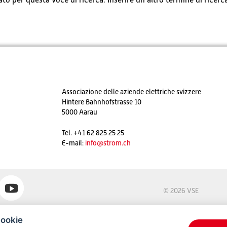
o per questa voce di ricerca. Inserire un altro termine di ricerc
Associazione delle aziende elettriche svizzere
Hintere Bahnhofstrasse 10
5000 Aarau
Tel. +41 62 825 25 25
E-mail:
info@strom.ch
© 2026 VSE
cookie