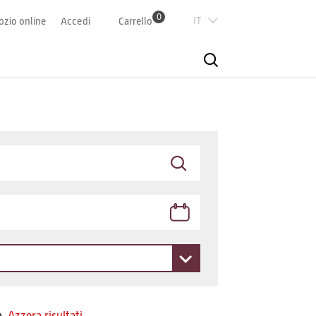
0
Italian
zio online
Accedi
Carrello
Deutsch
Französisch
English