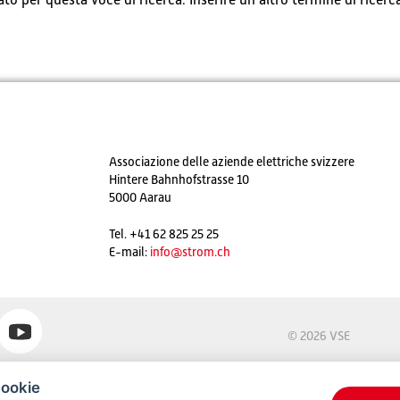
o per questa voce di ricerca. Inserire un altro termine di ricerc
Associazione delle aziende elettriche svizzere
Hintere Bahnhofstrasse 10
5000 Aarau
Tel. +41 62 825 25 25
E-mail:
info@strom.ch
© 2026 VSE
cookie