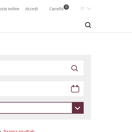
0
Italian
zio online
Accedi
Carrello
Deutsch
Französisch
English