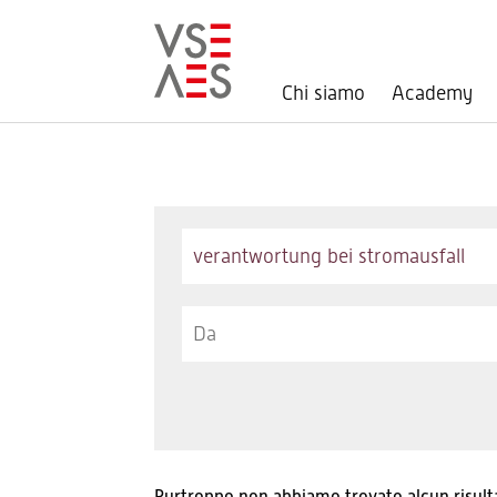
Chi siamo
Academy
Salta
al
contenuto
principale
Keywords