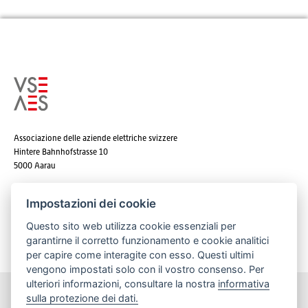
Associazione delle aziende elettriche svizzere
Hintere Bahnhofstrasse 10
5000 Aarau
Tel. +41 62 825 25 25
Impostazioni dei cookie
E-mail:
info@strom.ch
Questo sito web utilizza cookie essenziali per
garantirne il corretto funzionamento e cookie analitici
per capire come interagite con esso. Questi ultimi
vengono impostati solo con il vostro consenso. Per
ulteriori informazioni, consultare la nostra
informativa
sulla protezione dei dati.
Rimanere informato