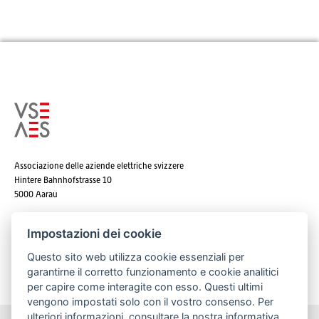
Associazione delle aziende elettriche svizzere
Hintere Bahnhofstrasse 10
5000 Aarau
Tel. +41 62 825 25 25
Impostazioni dei cookie
E-mail:
info@strom.ch
Questo sito web utilizza cookie essenziali per
garantirne il corretto funzionamento e cookie analitici
per capire come interagite con esso. Questi ultimi
vengono impostati solo con il vostro consenso. Per
ulteriori informazioni, consultare la nostra
informativa