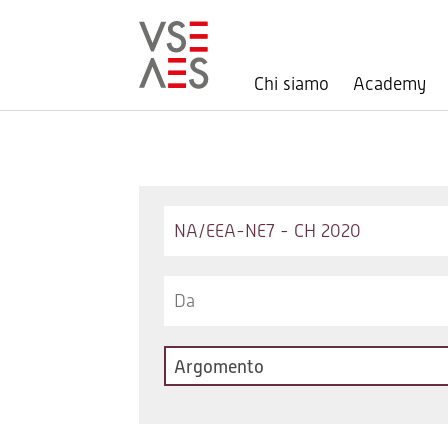
Chi siamo
Academy
Salta
al
contenuto
principale
Keywords
Argomento