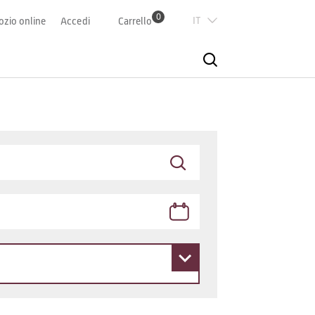
0
Italian
zio online
Accedi
Carrello
Deutsch
Französisch
English