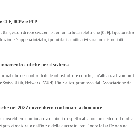
 le CLE, RCPv e RCP
tti i gestori di rete svizzeri le comunità locali elettriche (CLE). I gestori d
razione è appena iniziato, i primi dati significativi saranno disponibili...
gionamento critiche per il sistema
rmatiche nei confronti delle infrastrutture critiche, un’alleanza tra import
 Swiss Utility Network (SSUN). L’iniziativa, promossa dall’Associazione dell
riche nel 2027 dovrebbero continuare a diminuire
sale dovrebbero continuare a diminuire rispetto all’anno precedente. I motivi
prezzi registrato dall’inizio della guerra in Iran, finora le tariffe non ne...