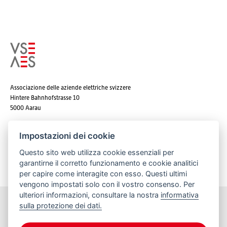
Associazione delle aziende elettriche svizzere
Hintere Bahnhofstrasse 10
5000 Aarau
Tel. +41 62 825 25 25
Impostazioni dei cookie
E-mail:
info@strom.ch
Questo sito web utilizza cookie essenziali per
garantirne il corretto funzionamento e cookie analitici
per capire come interagite con esso. Questi ultimi
vengono impostati solo con il vostro consenso. Per
ulteriori informazioni, consultare la nostra
informativa
sulla protezione dei dati.
Rimanere informato