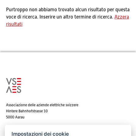
Purtroppo non abbiamo trovato alcun risultato per questa
voce di ricerca. Inserire un altro termine di ricerca.
Azzera
risultati
Associazione delle aziende elettriche svizzere
Hintere Bahnhofstrasse 10
5000 Aarau
Tel. +41 62 825 25 25
Impostazioni dei cookie
E-mail:
info@strom.ch