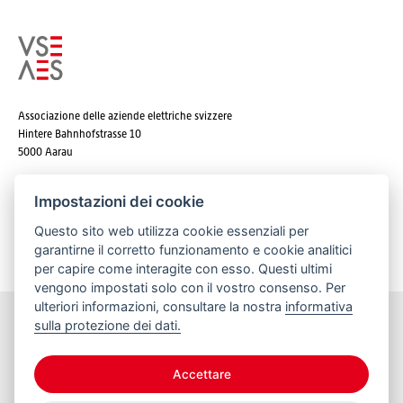
Associazione delle aziende elettriche svizzere
Hintere Bahnhofstrasse 10
5000 Aarau
Tel. +41 62 825 25 25
Impostazioni dei cookie
E-mail:
info@strom.ch
Questo sito web utilizza cookie essenziali per
garantirne il corretto funzionamento e cookie analitici
per capire come interagite con esso. Questi ultimi
vengono impostati solo con il vostro consenso. Per
ulteriori informazioni, consultare la nostra
informativa
sulla protezione dei dati.
Rimanere informato
Accettare