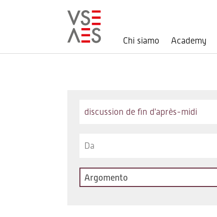
Chi siamo
Academy
Salta
al
contenuto
principale
Keywords
Argomento