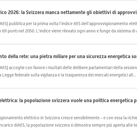
ico 2026: la Svizzera manca nettamente gli obiettivi di approvvi
AES) pubblica per la prima volta l'indice AES dell'approvvigionamento elettri
 69 punti nel 2050. L'indice viene rilevato ogni anno e funge da sistema di al
nto della rete: una pietra miliare per una sicurezza energetica so
AES) accoglie con favore i risultati delle delibere parlamentari della session
 Legge federale sulla vigilanza e la trasparenza dei mercati energetici all...
 elettrica: la popolazione svizzera vuole una politica energetica 
ionamento elettrico in Svizzera cresce sensibilmente – e con essa la richies
arico diAES, la popolazione svizzera si dimostra sempre più aperta alle te