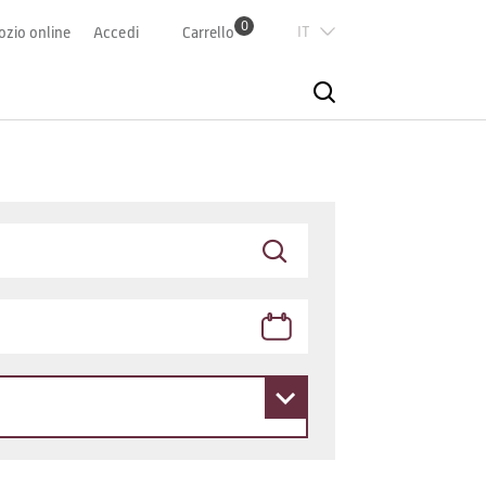
0
Italian
zio online
Accedi
Carrello
Deutsch
Französisch
English