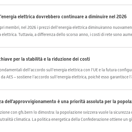
l'energia elettrica dovrebbero continuare a diminuire nel 2026
i membri, nel 2026 i prezzi dell'energia elettrica diminuiranno nuovament
elettrica. Tuttavia, a differenza dello scorso anno, i costi di rete sono aume
hiave per la stabilità e la riduzione dei costi
i fondamentali dell'accordo sull'energia elettrica con l'UE e la futura conf
 da AES – sostiene l’accordo sull’energia elettrica, poiché esso garantisce l’
a dell'approvvigionamento è una priorità assoluta per la popola
ione con gfs.bern lo dimostra: la popolazione svizzera vuole la sicurezza
eutralità climatica. La politica energetica della Confederazione ottiene un giu