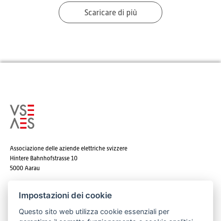
Scaricare di più
Associazione delle aziende elettriche svizzere
Hintere Bahnhofstrasse 10
5000 Aarau
Tel. +41 62 825 25 25
Impostazioni dei cookie
E-mail:
info@strom.ch
Questo sito web utilizza cookie essenziali per