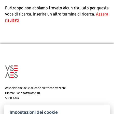
Purtroppo non abbiamo trovato alcun risultato per questa
voce di ricerca. Inserire un altro termine di ricerca.
Azzera
risultati
Associazione delle aziende elettriche svizzere
Hintere Bahnhofstrasse 10
5000 Aarau
Tel. +41 62 825 25 25
Impostazioni dei cookie
E-mail:
info@strom.ch