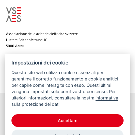
Associazione delle aziende elettriche svizzere
Hintere Bahnhofstrasse 10
5000 Aarau
Tel. +41 62 825 25 25
Impostazioni dei cookie
E-mail:
info@strom.ch
Questo sito web utilizza cookie essenziali per
garantirne il corretto funzionamento e cookie analitici
per capire come interagite con esso. Questi ultimi
vengono impostati solo con il vostro consenso. Per
ulteriori informazioni, consultare la nostra
informativa
sulla protezione dei dati.
Rimanere informato
Accettare